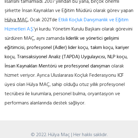
lisansını tamamladı.
2007 yılından bu yana, birçok önemli
şirkette İnsan Kaynakları ve Eğitim Müdürü olarak görev yapan
Hülya MAÇ
, Ocak 2021’de
Etkili Koçluk Danışmanlık ve Eğitim
Hizmetleri A.Ş.
’yi kurdu.
Yönetim Kurulu Başkanı olarak görevini
sürdüren MAÇ, aynı zamanda
liderlik ve yönetici gelişimi
eğitimcisi, profesyonel (Adler) lider koçu, takım koçu, kariyer
koçu, Transaksiyonel Analiz (TAPDA) Uygulayıcısı, NLP koçu,
İnsan Kaynakları Mentörü ve profesyonel danışman
olarak
hizmet veriyor. Ayrıca Uluslararası Koçluk Federasyonu
ICF
üyesi olan Hülya MAÇ, sahip olduğu otuz yıllık profesyonel
tecrübesi ile kurumlara, personel bulma, oryantasyon ve
performans alanlarında destek sağlıyor.
© 2022. Hülya Maç | Her hakkı saklıdır.